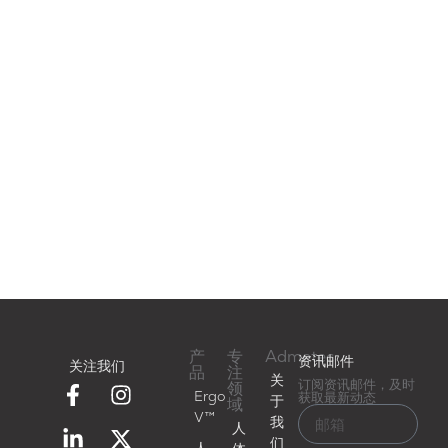
产
专
Admetec
资讯邮件
关注我们
品
注
关
订阅资讯邮件，及时
领
Ergo
获取最新动态
于
域
V™
我
人
们