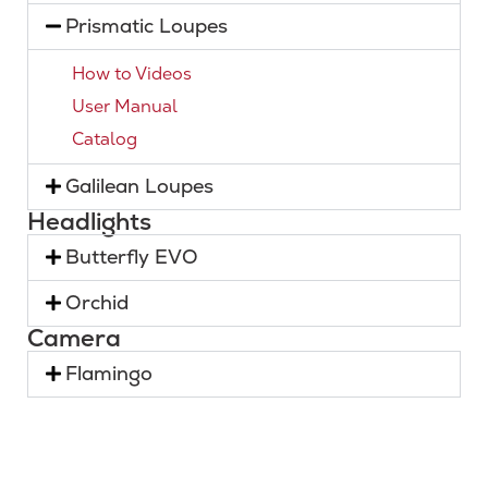
Prismatic Loupes
How to Videos
User Manual
Catalog
Galilean Loupes
Headlights
Butterfly EVO
Orchid
Camera
Flamingo