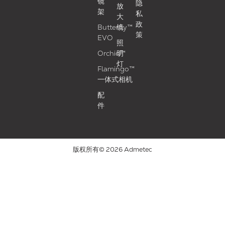
镜
隐
放
架
私
大
政
Butterfly™
镜
策
EVO
照
Orchid™
明
灯
Flamingo™
一体式相机
配
件
版权所有© 2026 Admetec