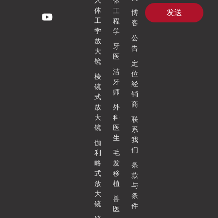
人
体
体
工
发送
博
工
程
客
学
学
公
放
牙
告
大
医
镜
定
洁
位
棱
牙
经
镜
师
销
式
商
放
外
大
科
联
镜
医
系
生
我
伽
们
利
毛
略
发
条
式
移
款
放
植
与
大
条
兽
镜
件
医