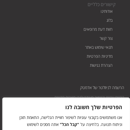
קישורים כלליים
אודותינו
בלוג
חוות דעת מרופאים
צור קשר
תנאי שימוש באתר
מדיניות הפרטיות​
הצהרת נגישות
הרשמה לניוזלטר של אדמטק
הרשם עכשיו והישאר מעודכן לגבי מוצרים חדשים
הפרטיות שלך חשובה לנו
אנו משתמשים בקובצי עוגיות לשיפור חוויית הגלישה, התאמת תוכן
שלח
וניתוח תנועה. בלחיצה על
"קבל הכל"
אתה מסכים לשימוש