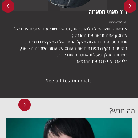
ד"ר סאמי מסארוה
ד"ר א
רופא שיניים, טייבה
רופא שיניים
אם אתה חושב שכל הלופות זהות, תחשוב שוב: עם הלופות ארגו של
לאחר נ
אדמטק אתה תראה את ההבדל!;
הישראל
זווית הסטייה הגבוהה והמשקל הנמוך של המשקפיים במסגרת
אפילו ר
הטיטניום הקלה מפחיתים את העומס על עמוד השדרה הצווארי,
אוזן אף
במיוחד במהלך פעילות ארוכה מטווח קרוב.
בלי ארגו אני סוגר את המרפאה.
See all testimonials
מה חדש?