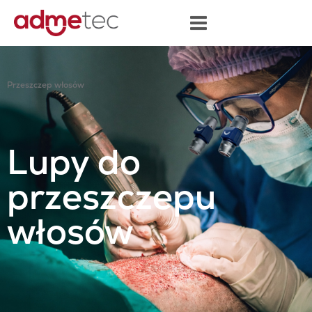
treści
Przeszczep włosów
Lupy do
przeszczepu
włosów