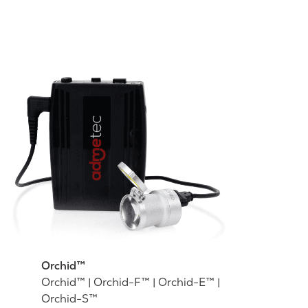
Orchid™
Orchid™ | Orchid-F™ | Orchid-E™ |
Orchid-S™