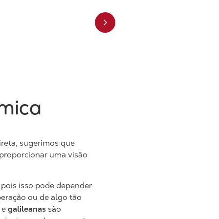
ómica
ireta, sugerimos que
a proporcionar uma visão
 pois isso pode depender
peração ou de algo tão
e
galileanas
são