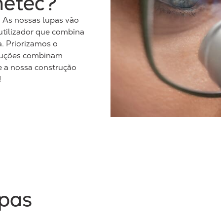
metec?
. As nossas lupas vão
utilizador que combina
. Priorizamos o
oluções combinam
e a nossa construção
!
upas