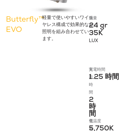
Butterfly™
軽量で使いやすいワイ
強
重量
24 gr
ヤレス構成で効果的な
度
EVO
35K
照明を組み合わせてい
ます。
LUX
実
充電時間
1.25 時間
行
時
間
2
時
間
電
色温度
5,750K
池