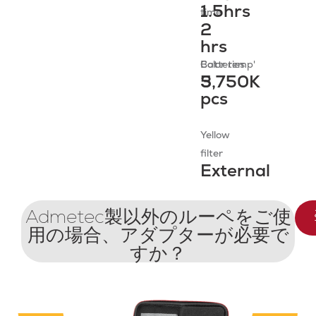
1.5hrs
time​
2
hrs
Batteries
Color temp'
3
5,750K​
pcs
Yellow
filter
External
Admetec製以外のルーペをご使
用の場合、アダプターが必要で
すか？