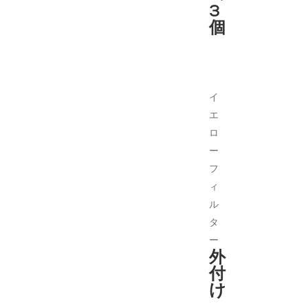
3
個
イ
エ
ロ
ー
フ
ィ
ル
タ
ー
外
付
け