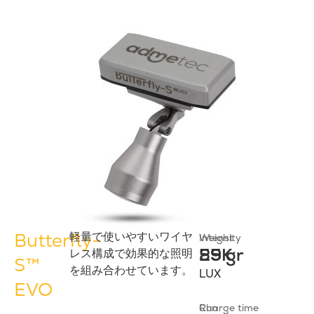
Butterfly-
軽量で使いやすいワイヤ
Intensity
Weight
55K
29 gr
レス構成で効果的な照明
S™
を組み合わせています。
LUX
EVO
Run
Charge time