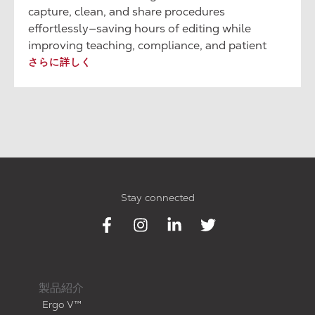
capture, clean, and share procedures
effortlessly—saving hours of editing while
improving teaching, compliance, and patient
trust.
さらに詳しく
Stay connected
製品紹介
Ergo V™