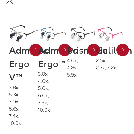
ペ
Admetec
Admetec
Prismatic
Galilean
4.0x,
2.5x,
Ergo
Ergo™
4.8x,
2.7x, 3.2x
3.0x,
V™
5.5x
4.0x,
3.8x,
5.0x,
5.3x,
6.0x,
7.0x,
7.5x,
5.6x,
10.0x
7.4x,
10.0x