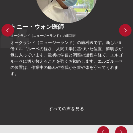
トニー・ウォン医師
D
オークランド（ニュージーランド）の歯科医
リマ（
オークランド（ニュージーランド）の歯科医です。新しい6
私は
倍エルゴルーペの軽さ、人間工学に基づいた位置、鮮明さが
させ
気に入っています。最初の学習と調整の過程を経て、エルゴ
える
ルーペに切り替えることを強くお勧めします。エルゴルーペ
ーペと
の位置は、作業中の痛みや怪我から首や体を守ってくれま
す。
すべての声を見る