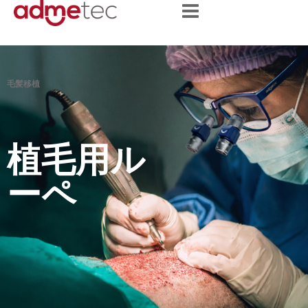
content
毛髪移植
植毛用ル
ーペ