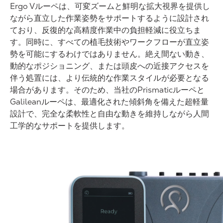
Ergo Vルーペは、可変ズームと鮮明な拡大視界を提供し
ながら直立した作業姿勢をサポートするように設計され
ており、反復的な高精度作業中の負担軽減に役立ちま
す。同時に、すべての植毛技術やワークフローが直立姿
勢を可能にするわけではありません。絶え間ない動き、
動的なポジショニング、または頭皮への近接アクセスを
伴う処置には、より伝統的な作業スタイルが必要となる
場合があります。そのため、当社のPrismaticルーペと
Galileanルーペは、最適化された傾斜角を備えた超軽量
設計で、完全な柔軟性と自由な動きを維持しながら人間
工学的なサポートを提供します。