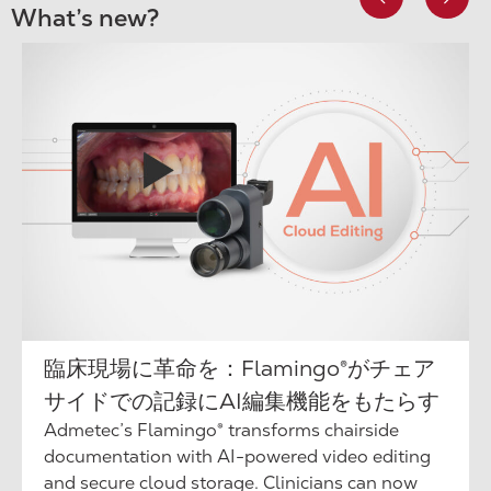
What’s new?
臨床現場に革命を：Flamingo®がチェア
サイドでの記録にAI編集機能をもたらす
Admetec’s Flamingo® transforms chairside
documentation with AI-powered video editing
and secure cloud storage. Clinicians can now