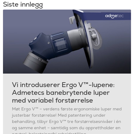
Siste innlegg
Vi introduserer Ergo V™-lupene:
Admetecs banebrytende luper
med variabel forstørrelse
Møt Ergo V™ – verdens første ergonomiske luper med
justerbar forstørrelse! Med patentering under
behandling, tilbyr Ergo V™ tre forstørrelsesnivåer i én
og samme enhet – samtidig som du opprettholder en
nøytral, belastningsfri arbeidsstilling.