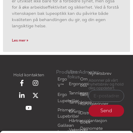
er utviklet ikke bare for å forbedre synet, men også
for å øke arbeidseffektivitet og sikkerhet. Ved å forstå
vitenskapen bak lupeoptikk kan du påvirke både
kvaliteten på behandlingen du gir, og din egen
langsiktige helse.
Les mer »
Produkter
Vårt
Admetec
Nyhetsbrev
Hold kontakten
fokus
Ergo
Om
Abonner på vårt
Ergonomi
nyhetsbrev og hold
V™
oss
deg oppdatert.
Tannleger
Ergo
Blogg
Lupebriller
Tannpleiere
Kunngjøringer
Prismatic
Send
Kirurg
Distributører
Lupebriller
Hårtransplantasjon
Book
Galilean
Demomøte
Veterinær
Lupebriller