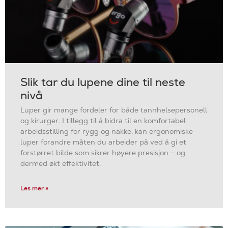
Slik tar du lupene dine til neste
nivå
Luper gir mange fordeler for både tannhelsepersonell
og kirurger. I tillegg til å bidra til en komfortabel
arbeidsstilling for rygg og nakke, kan ergonomiske
luper forandre måten du arbeider på ved å gi et
forstørret bilde som sikrer høyere presisjon – og
dermed økt effektivitet.
Les mer »