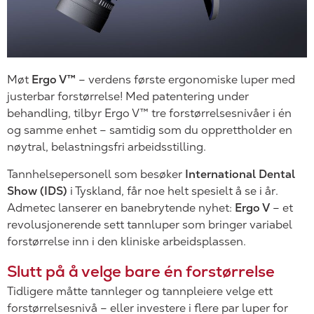
Møt
Ergo V™
– verdens første ergonomiske luper med
justerbar forstørrelse! Med patentering under
behandling, tilbyr Ergo V™ tre forstørrelsesnivåer i én
og samme enhet – samtidig som du opprettholder en
nøytral, belastningsfri arbeidsstilling.
Tannhelsepersonell som besøker
International Dental
Show (IDS)
i Tyskland, får noe helt spesielt å se i år.
Admetec lanserer en banebrytende nyhet:
Ergo V
– et
revolusjonerende sett tannluper som bringer variabel
forstørrelse inn i den kliniske arbeidsplassen.
Slutt på å velge bare én forstørrelse
Tidligere måtte tannleger og tannpleiere velge ett
forstørrelsesnivå – eller investere i flere par luper for