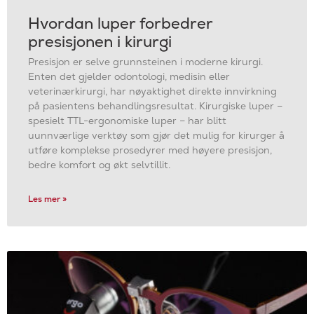
Hvordan luper forbedrer
presisjonen i kirurgi
Presisjon er selve grunnsteinen i moderne kirurgi.
Enten det gjelder odontologi, medisin eller
veterinærkirurgi, har nøyaktighet direkte innvirkning
på pasientens behandlingsresultat. Kirurgiske luper –
spesielt TTL-ergonomiske luper – har blitt
uunnværlige verktøy som gjør det mulig for kirurger å
utføre komplekse prosedyrer med høyere presisjon,
bedre komfort og økt selvtillit.
Les mer »