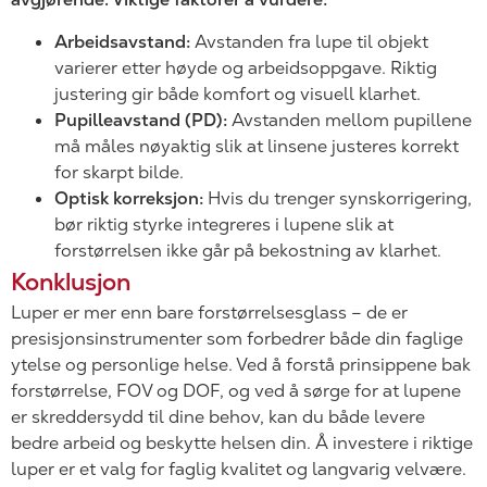
Arbeidsavstand:
Avstanden fra lupe til objekt
varierer etter høyde og arbeidsoppgave. Riktig
justering gir både komfort og visuell klarhet.
Pupilleavstand (PD):
Avstanden mellom pupillene
må måles nøyaktig slik at linsene justeres korrekt
for skarpt bilde.
Optisk korreksjon:
Hvis du trenger synskorrigering,
bør riktig styrke integreres i lupene slik at
forstørrelsen ikke går på bekostning av klarhet.
Konklusjon
Luper er mer enn bare forstørrelsesglass – de er
presisjonsinstrumenter som forbedrer både din faglige
ytelse og personlige helse. Ved å forstå prinsippene bak
forstørrelse, FOV og DOF, og ved å sørge for at lupene
er skreddersydd til dine behov, kan du både levere
bedre arbeid og beskytte helsen din. Å investere i riktige
luper er et valg for faglig kvalitet og langvarig velvære.