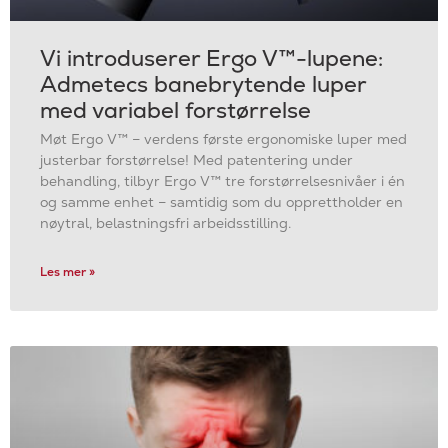
Vi introduserer Ergo V™-lupene:
Admetecs banebrytende luper
med variabel forstørrelse
Møt Ergo V™ – verdens første ergonomiske luper med
justerbar forstørrelse! Med patentering under
behandling, tilbyr Ergo V™ tre forstørrelsesnivåer i én
og samme enhet – samtidig som du opprettholder en
nøytral, belastningsfri arbeidsstilling.
Les mer »