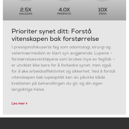
Prioriter synet ditt: Forstå
vitenskapen bak forstørrelse
I presisjonsfokuserte fag som odontologi, kirurgi og
veterinærmedisin er klart syn avgjørende. Lupene –
forstørrelsesverktøyene som brukes mye av fagfolk –
er utviklet ikke bare for å forbedre synet, men også
for å øke arbeidseffektivitet og sikkerhet. Ved å forstå
vitenskapen bak lupeoptikk kan du påvirke både
kvaliteten på behandlingen du gir, og din egen
langsiktige helse.
Les mer »