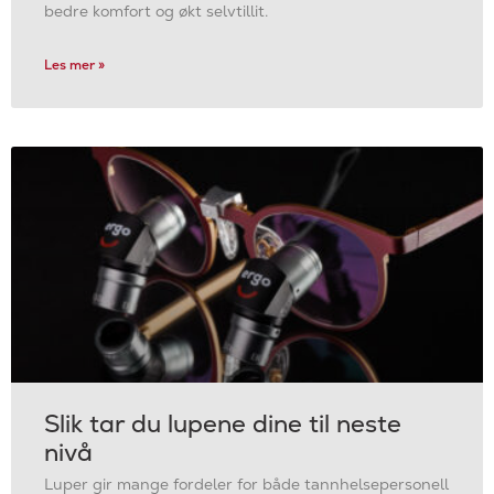
bedre komfort og økt selvtillit.
Les mer »
Slik tar du lupene dine til neste
nivå
Luper gir mange fordeler for både tannhelsepersonell