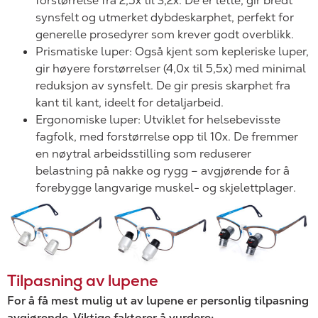
forstørrelse fra 2,5x til 3,2x. De er lette, gir bredt
synsfelt og utmerket dybdeskarphet, perfekt for
generelle prosedyrer som krever godt overblikk.
Prismatiske luper: Også kjent som kepleriske luper,
gir høyere forstørrelser (4,0x til 5,5x) med minimal
reduksjon av synsfelt. De gir presis skarphet fra
kant til kant, ideelt for detaljarbeid.
Ergonomiske luper: Utviklet for helsebevisste
fagfolk, med forstørrelse opp til 10x. De fremmer
en nøytral arbeidsstilling som reduserer
belastning på nakke og rygg – avgjørende for å
forebygge langvarige muskel- og skjelettplager.
Tilpasning av lupene
For å få mest mulig ut av lupene er personlig tilpasning
avgjørende. Viktige faktorer å vurdere: